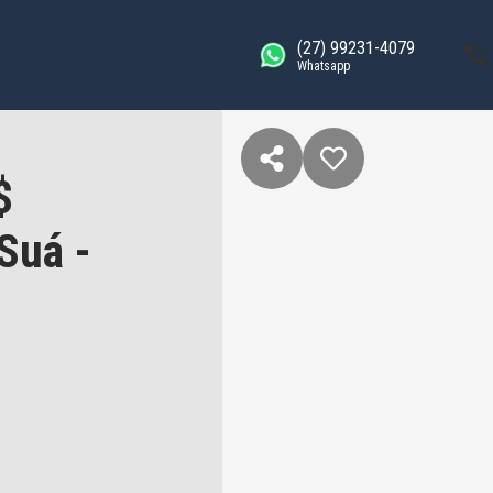
(27) 99231-4079
Whatsapp
$
Suá -