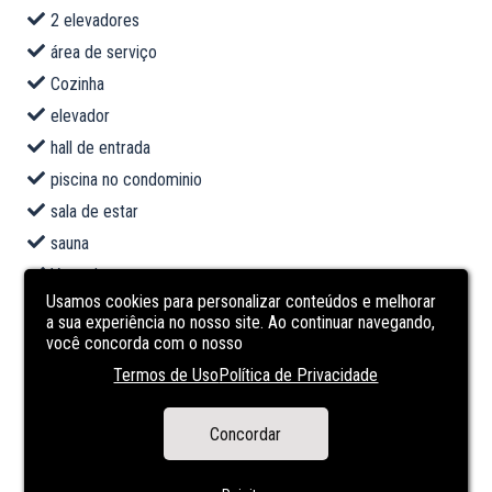
2 elevadores
área de serviço
Cozinha
elevador
hall de entrada
piscina no condominio
sala de estar
sauna
Varanda
Usamos cookies para personalizar conteúdos e melhorar
CARACTERÍSTICAS
DO
a sua experiência no nosso site. Ao continuar navegando,
você concorda com o nosso
EMPREENDIMENTO
Termos de Uso
Política de Privacidade
Academia
Concordar
Portão eletrônico
Portaria 24h