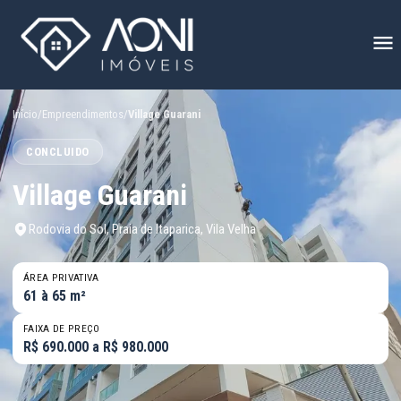
Início
/
Empreendimentos
/
Village Guarani
CONCLUIDO
Village Guarani
Rodovia do Sol, Praia de Itaparica, Vila Velha
ÁREA PRIVATIVA
61 à 65 m²
FAIXA DE PREÇO
R$ 690.000 a R$ 980.000